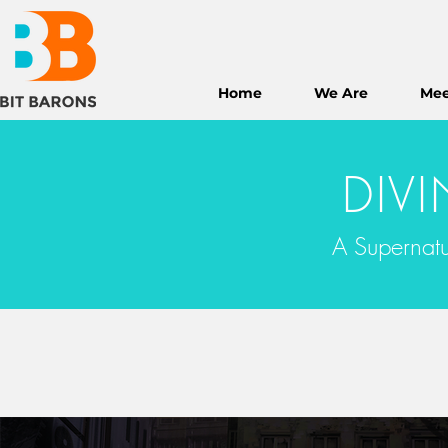
Home
We Are
Mee
DIV
A Supernatu